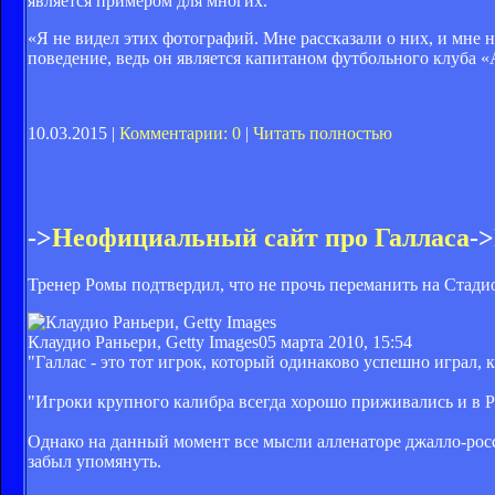
является примером для многих.
«Я не видел этих фотографий. Мне рассказали о них, и мне н
поведение, ведь он является капитаном футбольного клуба «
10.03.2015 |
Комментарии: 0
|
Читать полностью
->
Неофициальный сайт про Галласа
->
Тренер Ромы подтвердил, что не прочь переманить на Стад
Клаудио Раньери, Getty Images
05 марта 2010, 15:54
"Галлас - это тот игрок, который одинаково успешно играл, ка
"Игроки крупного калибра всегда хорошо приживались и в Р
Однако на данный момент все мысли алленаторе джалло-росс
забыл упомянуть.