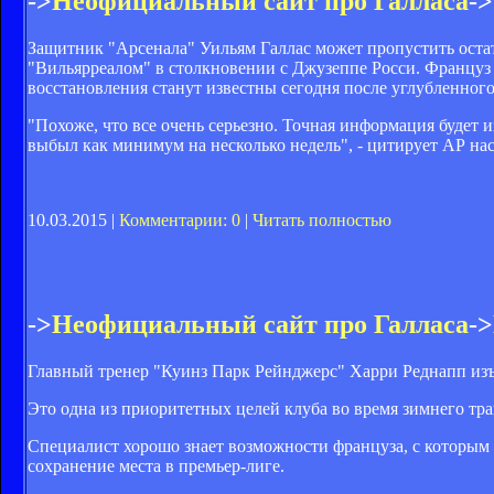
->
Неофициальный сайт про Галласа
->
Защитник "Арсенала" Уильям Галлас может пропустить остато
"Вильярреалом" в столкновении с Джузеппе Росси. Француз 
восстановления станут известны сегодня после углубленного
"Похоже, что все очень серьезно. Точная информация будет 
выбыл как минимум на несколько недель", - цитирует АР на
10.03.2015 |
Комментарии: 0
|
Читать полностью
->
Неофициальный сайт про Галласа
->
Главный тренер "Куинз Парк Рейнджерс" Харри Реднапп изъ
Это одна из приоритетных целей клуба во время зимнего тр
Специалист хорошо знает возможности француза, с которым р
сохранение места в премьер-лиге.