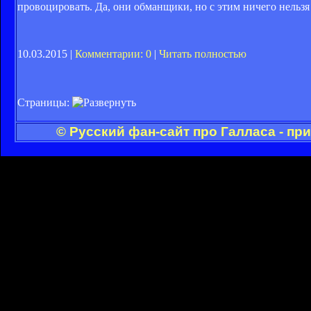
провоцировать. Да, они обманщики, но с этим ничего нельзя п
10.03.2015 |
Комментарии: 0
|
Читать полностью
Страницы:
© Русский фан-сайт про Галласа - пр