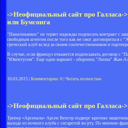
->
Неофициальный сайт про Галласа
->
или Бумсонга
"Панатинаикос" не теряет надежды подписать контракт с за
свободным агентом после того как не смог договориться с "
греческий клуб вслед за своим соотечественником и партне
В случае, если француз откажется подписывать договор с "П
"Ювентусом". Еще один вариант - оборонец "Лиона" Жан-Ал
10.03.2015 |
Комментарии: 0
|
Читать полностью
->
Неофициальный сайт про Галласа
->
Тренер «Арсенала» Арсен Венгер подверг критике защитника
выходе из ночного клуба с сигаретой во рту. По мнению фран