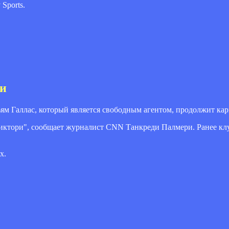
Sports.
ии
м Галлас, который является свободным агентом, продолжит кар
Виктори", сообщает журналист CNN Танкреди Палмери. Ранее клу
х.