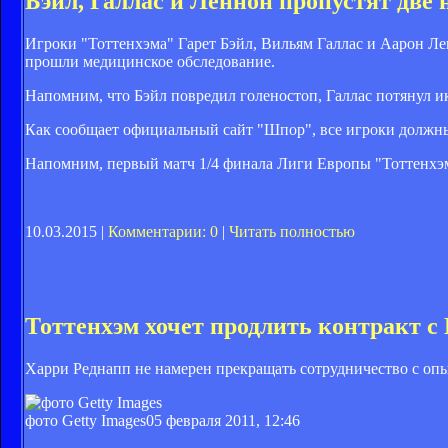
Бэйл, Галлас и Леннон пропустят две 
Игроки "Тоттенхэма" Гарет Бэйл, Вильям Галлас и Аарон Ле
прошли медицинское обследование.
Напомним, что Бэйл повредил голеностоп, Галлас потянул 
Как сообщает официальный сайт "Шпор", все игроки должны 
Напомним, первый матч 1/4 финала Лиги Европы "Тоттенхэм" 
10.03.2015 |
Комментарии: 0
|
Читать полностью
Тоттенхэм хочет продлить контракт с
Харри Реднапп не намерен прекращать сотрудничество с о
фото Getty Images
05 февраля 2011, 12:46