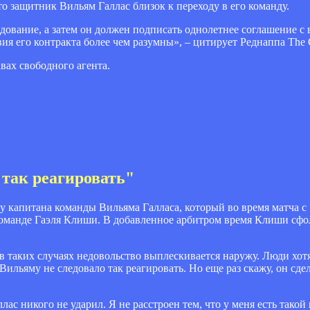
о защитник Вильям Галлас близок к переходу в его команду.
дование, а затем он должен подписать однолетнее соглашение с
я его контракта более чем разумны», – цитирует Реднаппа The 
вах свободного агента.
 так реагировать"
у капитана команды Вильяма Галласа, который во время матча 
 команде Гаэля Клиши. В добавленное арбитром время Клиши сфо
 в таких случаях недовольство выплескивается наружу. Люди хотя
Вильяму не следовало так реагировать. Но еще раз скажу, он сде
ас никого не ударил. Я не расстроен тем, что у меня есть такой