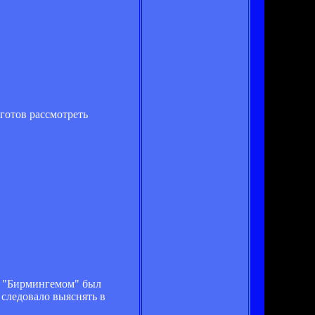
готов рассмотреть
.
 с "Бирмингемом" был
 следовало выяснять в