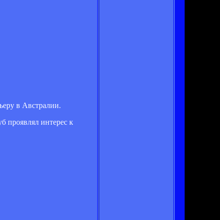
ьеру в Австралии.
б проявлял интерес к