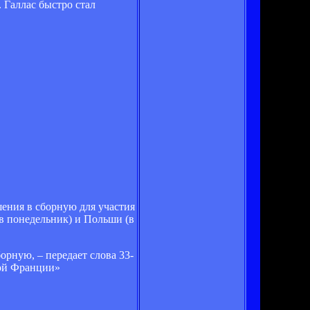
 Галлас быстро стал
шения в сборную для участия
(в понедельник) и Польши (в
орную, – передает слова 33-
ной Франции»