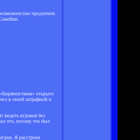
 возможностью продления.
Guardian.
с «Бирмингемом» открыто
лил в своей штрафной и
т видеть игроков без
лал это, потому что был
 игрок. Я расстроен