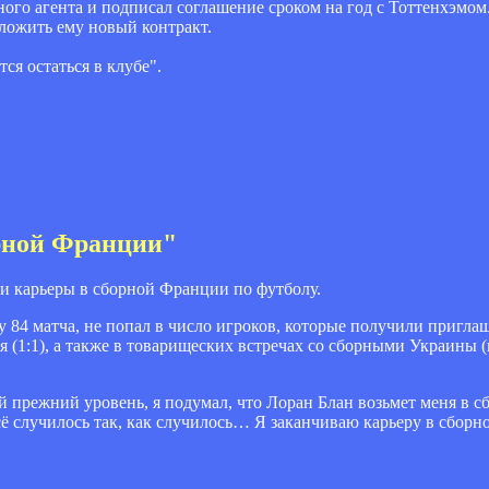
го агента и подписал соглашение сроком на год с Тоттенхэмом.
ложить ему новый контракт.
ся остаться в клубе".
орной Франции"
и карьеры в сборной Франции по футболу.
у 84 матча, не попал в число игроков, которые получили пригла
 (1:1), а также в товарищеских встречах со сборными Украины 
ой прежний уровень, я подумал, что Лоран Блан возьмет меня в сб
 всё случилось так, как случилось… Я заканчиваю карьеру в сбор