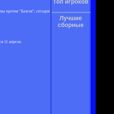
Топ игроков
ы против "Базеля", сегодня
Лучшие
сборные
.
я 11 апреля.