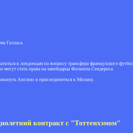
ма Галласа.
ратиться к лондонцам по вопросу трансфера французского футбо
ки могут стать права на швейцарца Филиппа Сендероса.
 покинуть Англию и присоединиться к Милану.
днолетний контракт с "Тоттенхэмом"