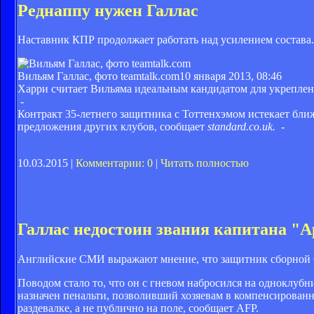
Реднаппу нужен Галлас
Наставник КПР продолжает работать над усилением состава.
Вильям Галлас, фото teamtalk.com
10 января 2013, 08:46
Харри считает Вильяма идеальным кандидатом для укреплен
-
Контракт 35-летнего защитника с Тоттенхэмом истекает ближ
предложения других клубов, сообщает
standard.co.uk. -
10.03.2015 |
Комментарии: 0
|
Читать полностью
Галлас недостоин звания капитана "А
Английские СМИ выражают мнение, что защитник сборной Ф
Поводом стало то, что он с гневом набросился на одноклубн
назначен пенальти, позволивший хозяевам в компенсированн
раздевалке, а не публично на поле, сообщает AFP.