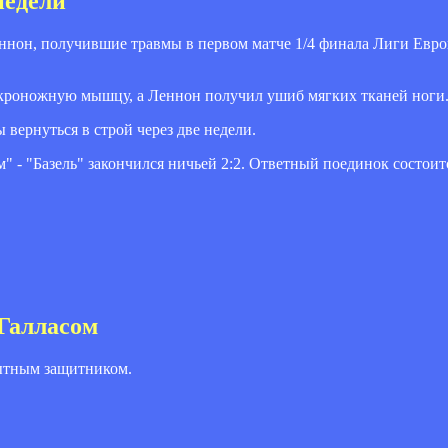
недели
ннон, получившие травмы в первом матче 1/4 финала Лиги Европ
икроножную мышцу, а Леннон получил ушиб мягких тканей ноги
вернуться в строй через две недели.
- "Базель" закончился ничьей 2:2. Ответный поединок состоитс
 Галласом
пытным защитником.