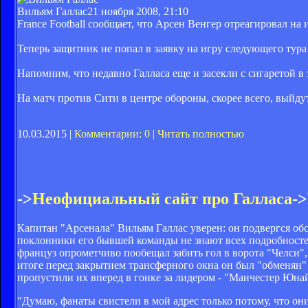
Вильям Галлас
21 ноября 2008, 21:10
France Football сообщает, что Арсен Венгер отреагировал на
Теперь защитник не попал в заявку на игру следующего тур
Напомним, что недавно Галласа еще и засекли с сигаретой 
На матч против Сити в центре обороны, скорее всего, выйду
10.03.2015 |
Комментарии: 0
|
Читать полностью
->
Неофициальный сайт про Галласа
->
Капитан "Арсенала" Вильям Галлас уверен: он подвергся об
поклонники его бывшей команды не знают всех подробностей 
француз опрометчиво пообещал забить гол в ворота "Челси"
итоге перед закрытием трансферного окна он был "обменян" 
пропустили их вперед в гонке за лидером - "Манчестер Юнай
"Думаю, фанаты свистели в мой адрес только потому, что он