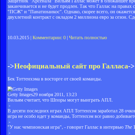
Защитник "Арсенала" Вильям Галлас может в ближайшее время
заканчивается и не будет продлен. Так что Галлас на права
"ПСЖ" и "Панатинаикос". Однако, скорее всего, он окажетс
двухлетний контракт с окладом 2 миллиона евро за сезон. С
10.03.2015 |
Комментарии: 0
|
Читать полностью
->
Неофициальный сайт про Галласа
->
Бек Тоттенхэма в восторге от своей команды.
Getty Images
29 ноября 2011, 13:23
Вильям считает, что Шпоры могут выиграть АПЛ.
-
В десяти последних играх АПЛ Тоттенхэм заработал 28 очко
игра не особо идет у команды, Тоттенхэм все равно добивает
-
"У нас чемпионская игра", - говорит Галлас в интервью
The 
-