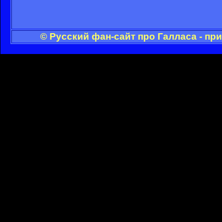
© Русский фан-сайт про Галласа - пр