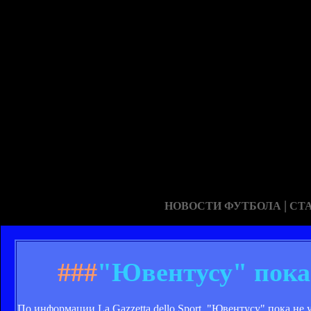
|
НОВОСТИ ФУТБОЛА
СТ
###
"Ювентусу" пока 
По информации La Gazzetta dello Sport, "Ювентусу" пока не