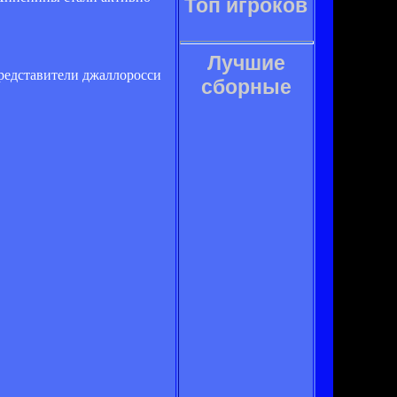
Топ игроков
Лучшие
представители джаллоросси
сборные
.