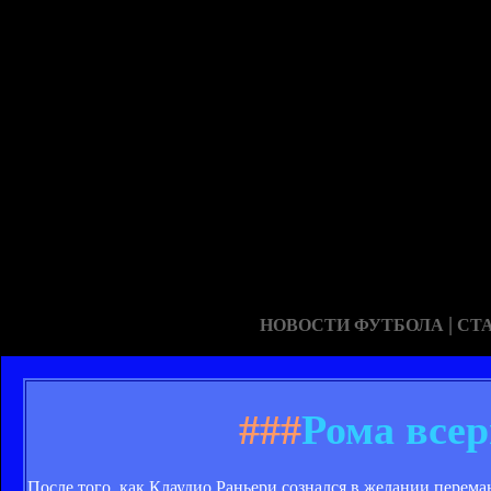
|
НОВОСТИ ФУТБОЛА
СТ
###
Рома всер
После того, как Клаудио Раньери сознался в желании перем