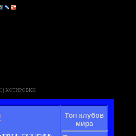
|
Ы
КОТИРОВКИ
Топ клубов
#
мира
 Аппенины стали активно