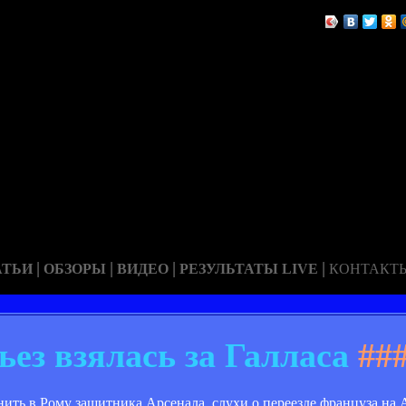
|
|
|
|
АТЬИ
ОБЗОРЫ
ВИДЕО
РЕЗУЛЬТАТЫ LIVE
КОНТАКТ
ьез взялась за Галласа
##
анить в Рому защитника Арсенала, слухи о переезде француза на