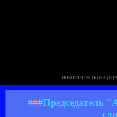
|
НОВОСТИ ФУТБОЛА
СТ
###
Председатель "А
сл