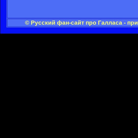
© Русский фан-сайт про Галласа - пр