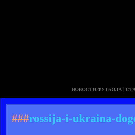
|
НОВОСТИ ФУТБОЛА
СТ
###
rossija-i-ukraina-dog