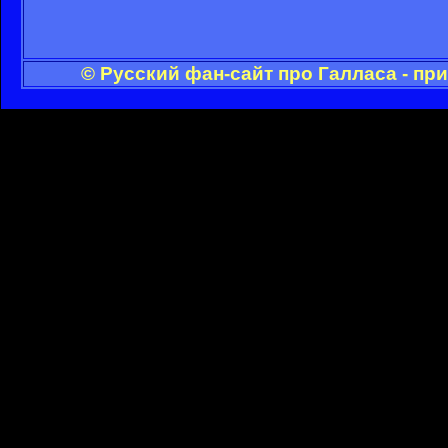
© Русский фан-сайт про Галласа - пр