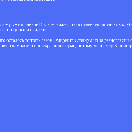
отому уже в январе Вильям может стать целью европейских клу
я от одного из лидеров.
го осталось топтать газон Эмирейтс Стэдиум из-за разногласий 
 новую кампанию в прекрасной форме, потому менеджер Канони