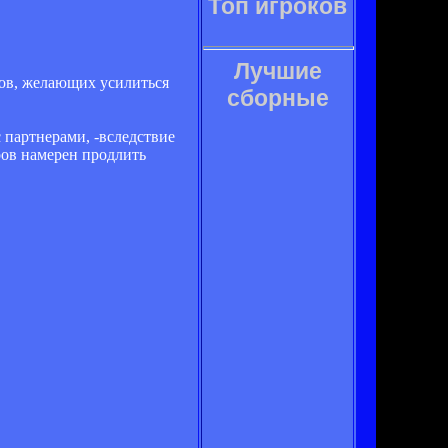
Топ игроков
Лучшие
бов, желающих усилиться
сборные
с партнерами, -вследствие
ров намерен продлить