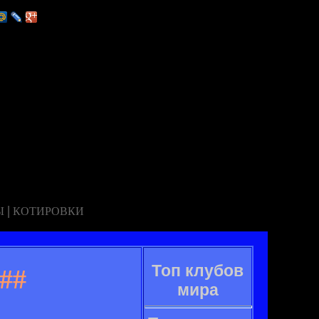
|
Ы
КОТИРОВКИ
Топ клубов
##
мира