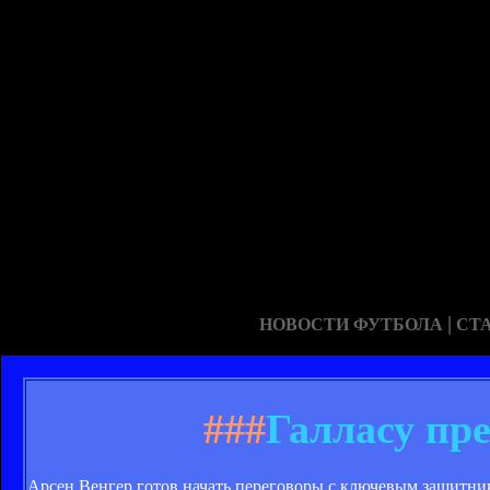
|
НОВОСТИ ФУТБОЛА
СТ
###
Галласу пр
Арсен Венгер готов начать переговоры с ключевым защитни