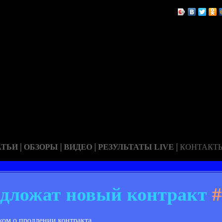
|
|
|
|
АТЬИ
ОБЗОРЫ
ВИДЕО
РЕЗУЛЬТАТЫ LIVE
КОНТАКТ
едложат новый контракт
#
ком о продлении контракта.