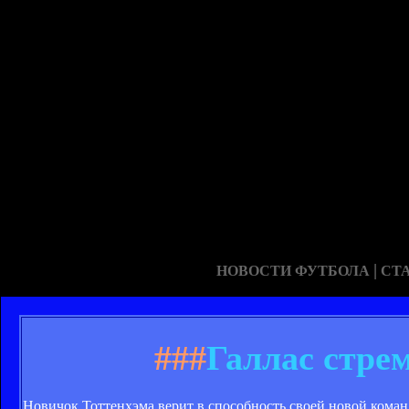
|
НОВОСТИ ФУТБОЛА
СТ
###
Галлас стре
Новичок Тоттенхэма верит в способность своей новой коман