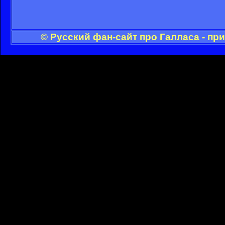
© Русский фан-сайт про Галласа - пр