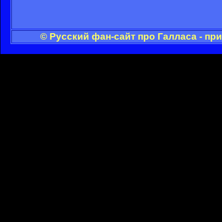
© Русский фан-сайт про Галласа - пр