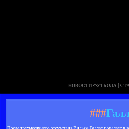
|
НОВОСТИ ФУТБОЛА
СТ
###
Галл
После трехмесячного отсутствия Вильям Галлас попадает в з