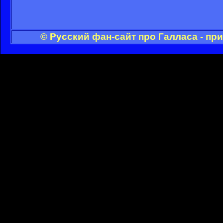
© Русский фан-сайт про Галласа - пр