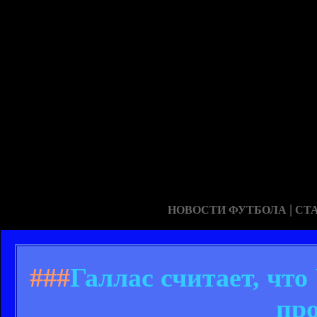
|
НОВОСТИ ФУТБОЛА
СТ
###
Галлас считает, ч
пр