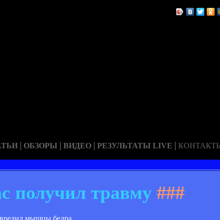
|
|
|
|
АТЬИ
ОБЗОРЫ
ВИДЕО
РЕЗУЛЬТАТЫ LIVE
КОНТАКТ
с получил травму
###
овредил мышцы бедра.