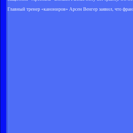
Главный тренер «канониров» Арсен Венгер заявил, что франц