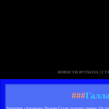
|
НОВОСТИ ФУТБОЛА
СТ
###
Галла
Защитник «Арсенала» Вильям Галлас получил травму. Он п