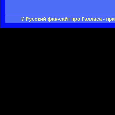
© Русский фан-сайт про Галласа - пр