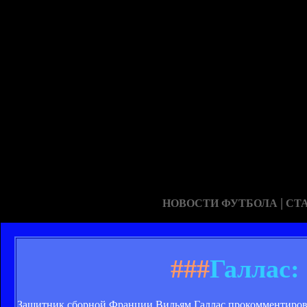
|
НОВОСТИ ФУТБОЛА
СТ
###
Галлас:
Защитник сборной Франции Вильям Галлас прокомментировал