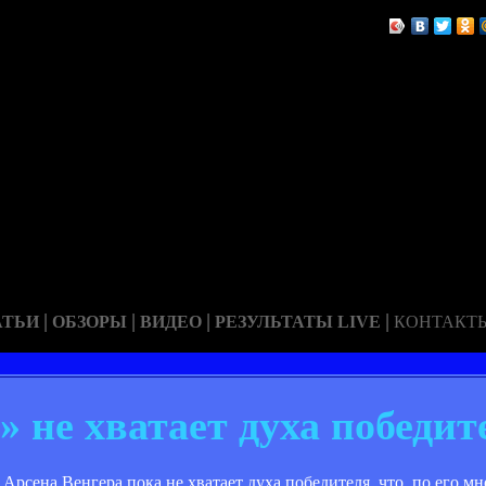
|
|
|
|
АТЬИ
ОБЗОРЫ
ВИДЕО
РЕЗУЛЬТАТЫ LIVE
КОНТАКТ
» не хватает духа победит
Арсена Венгера пока не хватает духа победителя, что, по его 