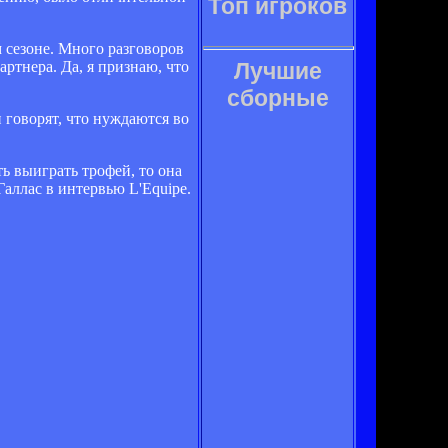
Топ игроков
 сезоне. Много разговоров
артнера. Да, я признаю, что
Лучшие
сборные
 говорят, что нуждаются во
ь выиграть трофей, то она
Галлас в интервью L'Equipe.