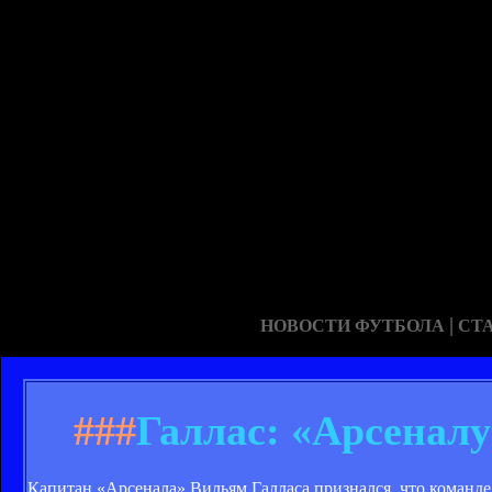
|
НОВОСТИ ФУТБОЛА
СТ
###
Галлас: «Арсеналу
Капитан «Арсенала» Вильям Галласа признался, что команде 