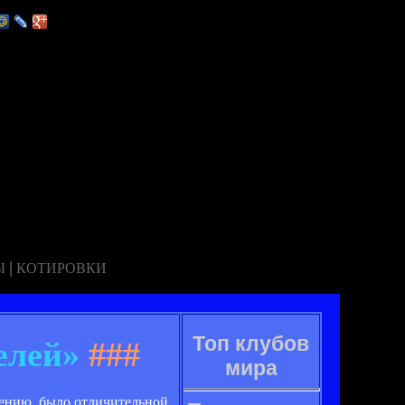
|
Ы
КОТИРОВКИ
Топ клубов
елей»
###
мира
мнению, было отличительной