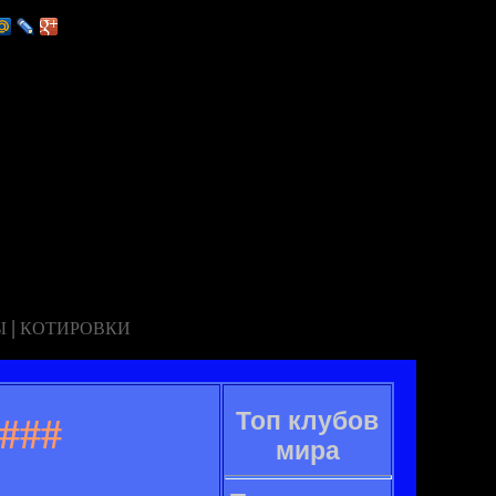
|
Ы
КОТИРОВКИ
Топ клубов
###
мира