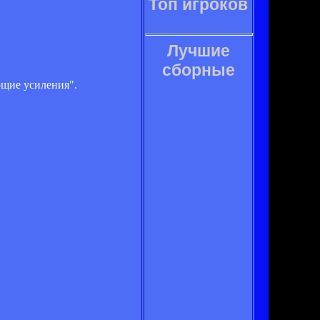
Топ игроков
Лучшие
сборные
ющие усиления".